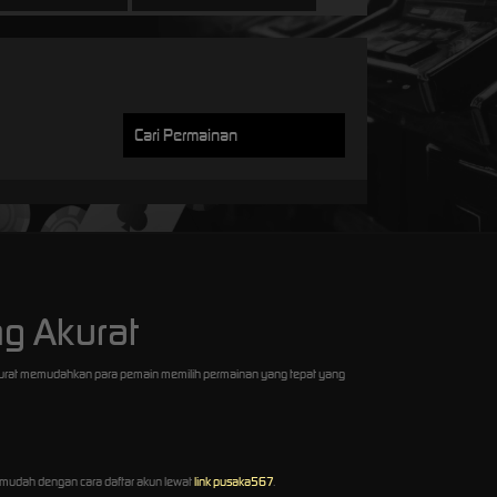
IDR
1,196,800.00
Wild West Gold Megaways
pusakab****7
IDR
1,088,500.00
Mahjong Wins 3 – Black Scatter
pen****3
IDR
1,048,860.00
Gates of Olympus 1000
erik****8
IDR
812,790.00
Starlight Princess™ 1000
ho****2
ng Akurat
IDR
758,200.00
Mahjong Wins 2
ng akurat memudahkan para pemain memilih permainan yang tepat yang
pusakab****7
IDR
746,800.00
Mahjong Wins 3 – Black Scatter
qhoi****6
an mudah dengan cara daftar akun lewat
link pusaka567
.
IDR
632,200.00