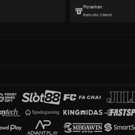
Penarikan
Rata-rata 3 Menit