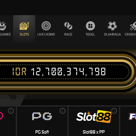
 GAMES
SLOTS
LIVE CASINO
RACE
TOGEL
OLAHRAGA
CRASH
IDR
12,700,374,798
i
i
i
a
PG Soft
Slot88 x PP