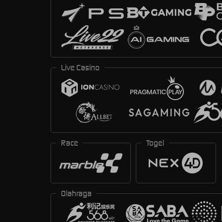
Live Casino
Race
Togel
Olahraga