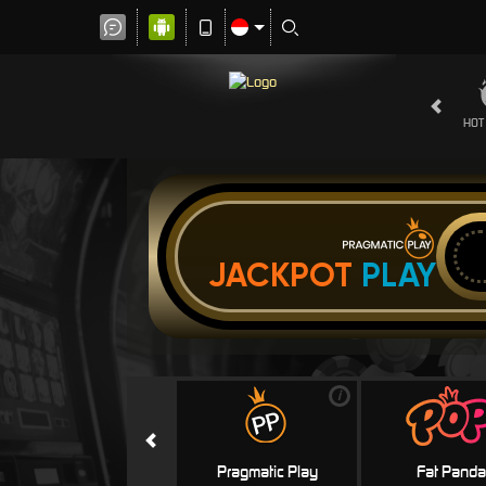
HOT
JACKPOT
PLAY
i
Pragmatic Play
Fat Pand