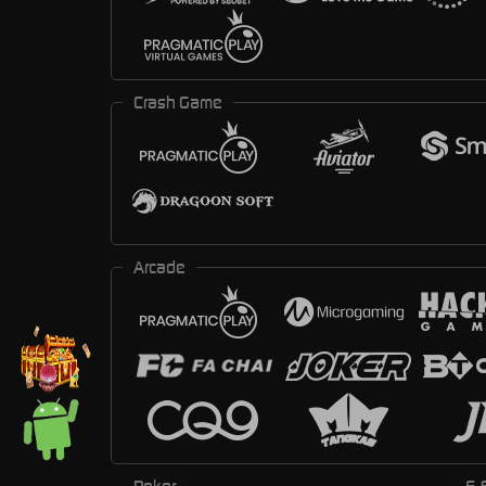
Crash Game
Arcade