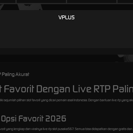
VPLUS
 Paling Akurat
 Favorit Dengan Live RTP Pali
ki sejumlah pilihan slot favorit yang dicari pemain asal Indonesia. Dengan bantuan live rtp ya
Opsi Favorit 2026
favorit yang lengkap dan viralnya live rtp slot pusaka567. Semua bisa didapatkan dengan gratis d