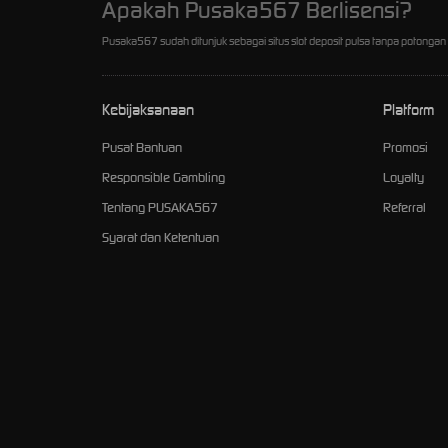
Apakah Pusaka567 Berlisensi?
Pusaka567 sudah ditunjuk sebagai situs slot deposit pulsa tanpa potongan
Kebijaksanaan
Platform
Pusat Bantuan
Promosi
Responsible Gambling
Loyalty
Tentang PUSAKA567
Referral
Syarat dan Ketentuan