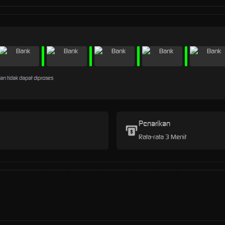
an tidak dapat diproses
Penarikan
Rata-rata 3 Menit