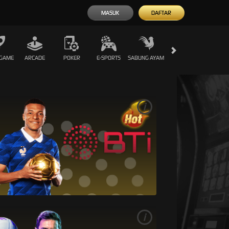
MASUK
DAFTAR
 GAME
ARCADE
POKER
E-SPORTS
SABUNG AYAM
PROMOSI
i
i