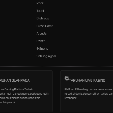
Race
Togel
Olahraga
Crash Game
Arcade
Poker
E-Sports
Sabung Ayam
RUHAN OLAHRAGA
TARUHAN LIVE KASINO
ook Gaming Platform Terbaik
Platform Pilihan bagi perusahaan-perusa
kan lebih banyak game, odds yang lebih
terbaik di dunia, dengan pilihan variasi g
 dan menyediakan pilihan yang lebih
terbanyak
untuk pemain.