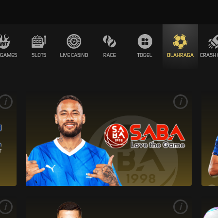
 GAMES
SLOTS
LIVE CASINO
RACE
TOGEL
OLAHRAGA
CRASH
i
i
i
i