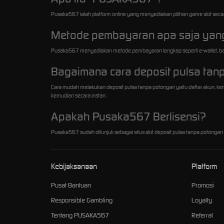
Pusaka567 ialah platform online yang menyediakan pilihan game slot secara 
Metode pembayaran apa saja yang
Pusaka567 menyediakan metode pembayaran lengkap seperti e-wallet, bank 
Bagaimana cara deposit pulsa tan
Cara mudah melakukan deposit pulsa tanpa potongan yaitu daftar akun, kemu
kemudian secara instan.
Apakah Pusaka567 Berlisensi?
Pusaka567 sudah ditunjuk sebagai situs slot deposit pulsa tanpa potongan
Kebijaksanaan
Platform
Pusat Bantuan
Promosi
Responsible Gambling
Loyalty
Tentang PUSAKA567
Referral