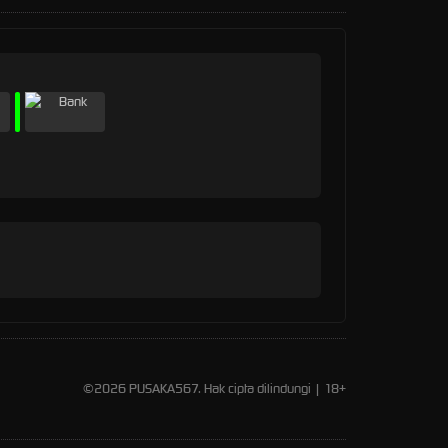
©2026 PUSAKA567. Hak cipta dilindungi | 18+