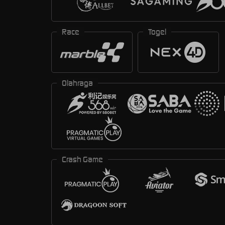
Race
Togel
Olahraga
Crash Game