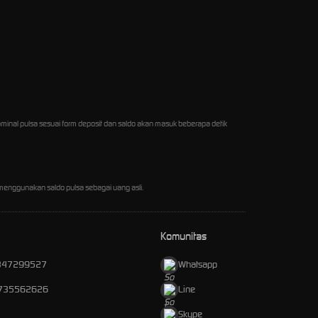
nominal pulsa sesuai form deposit dan saldo akan masuk beberapa detik
 menggunakan saldo pulsa sebagai uang asli.
Komunitas
347299527
Whatsapp
735562626
Line
Skype